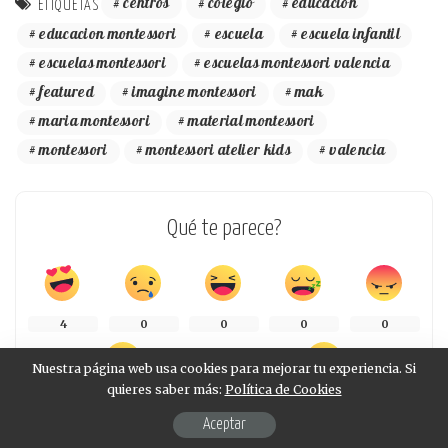
centros
colegio
educación
ETIQUETAS
educacion montessori
escuela
escuela infantil
escuelas montessori
escuelas montessori valencia
featured
imagine montessori
mak
maria montessori
material montessori
montessori
montessori atelier kids
valencia
Qué te parece?
4
0
0
0
0
Nuestra página web usa cookies para mejorar tu experiencia. Si
quieres saber más:
Política de Cookies
0
3
Aceptar