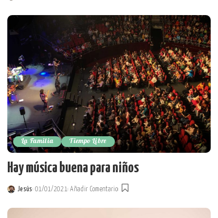
Posted
by
La Familia
Tiempo Libre
Hay música buena para niños
Jesús
01/01/2021
Añadir Comentario
Posted
by