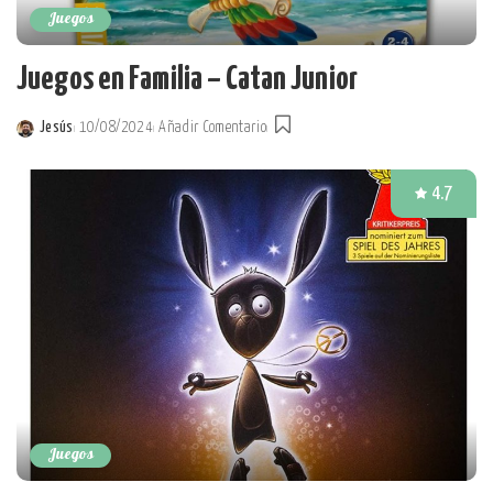
Juegos
Juegos en Familia – Catan Junior
Jesús
10/08/2024
Añadir Comentario
Posted
by
4.7
Juegos